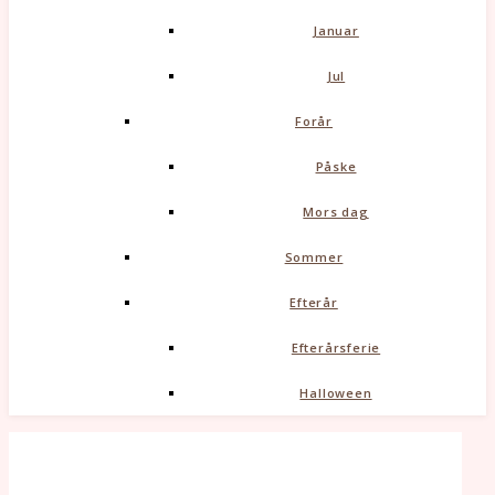
Januar
Jul
Forår
Påske
Mors dag
Sommer
Efterår
Efterårsferie
Halloween