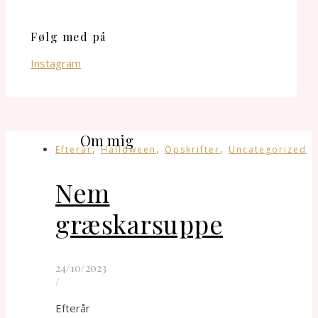
Følg med på
Instagram
Om mig
,
,
,
Efterår
Halloween
Opskrifter
Uncategorized
Nem
græskarsuppe
24/10/2023
/
Efterår