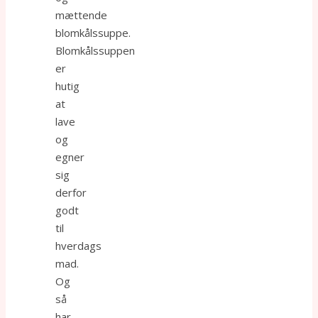
mættende
blomkålssuppe.
Blomkålssuppen
er
hutig
at
lave
og
egner
sig
derfor
godt
til
hverdags
mad.
Og
så
har