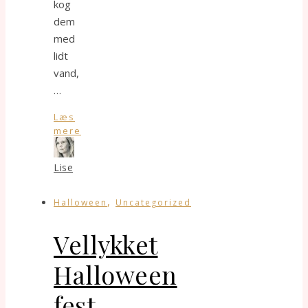
kog
dem
med
lidt
vand,
…
Læs
mere
Lise
,
Halloween
Uncategorized
Vellykket
Halloween
fest