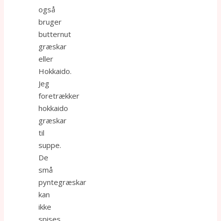
også
bruger
butternut
græskar
eller
Hokkaido.
Jeg
foretrækker
hokkaido
græskar
til
suppe.
De
små
pyntegræskar
kan
ikke
spises.