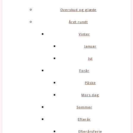
Overskud og glæde
Året rundt
Vinter
Januar
Jul
Forår
Påske
Mors dag
Sommer
Efterår
Efterårsferie