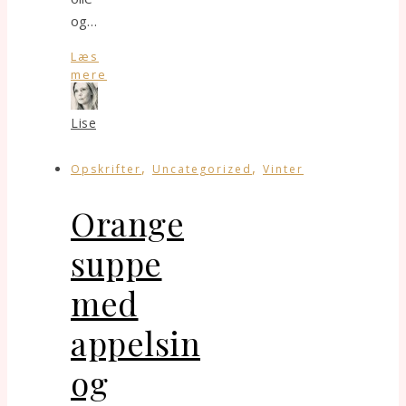
og…
Læs
mere
Lise
,
,
Opskrifter
Uncategorized
Vinter
Orange
suppe
med
appelsin
og