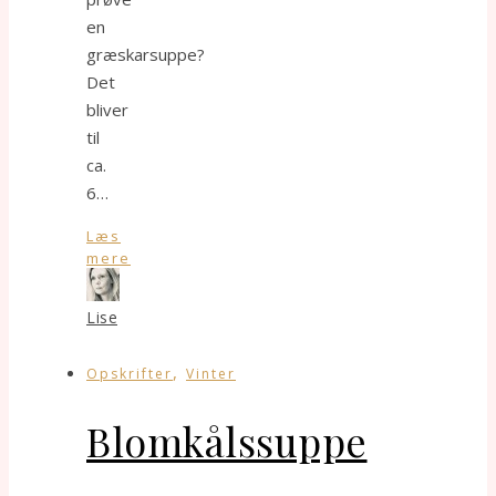
en
græskarsuppe?
Det
bliver
til
ca.
6…
Læs
mere
Lise
,
Opskrifter
Vinter
Blomkålssuppe