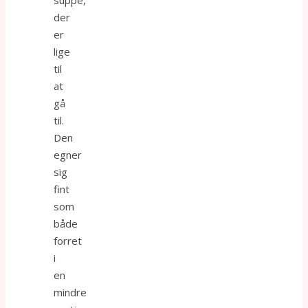
suppe,
der
er
lige
til
at
gå
til.
Den
egner
sig
fint
som
både
forret
i
en
mindre