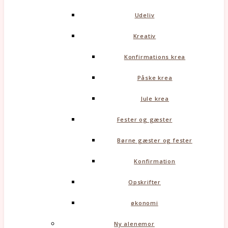
Udeliv
Kreativ
Konfirmations krea
Påske krea
Jule krea
Fester og gæster
Børne gæster og fester
Konfirmation
Opskrifter
økonomi
Ny alenemor