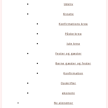
Udeliv
Kreativ
Konfirmations krea
Påske krea
Jule krea
Fester og gæster
Børne gæster og fester
Konfirmation
Opskrifter
økonomi
Ny alenemor