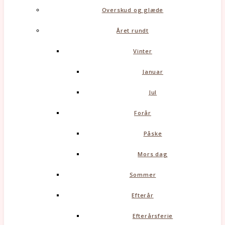
Overskud og glæde
Året rundt
Vinter
Januar
Jul
Forår
Påske
Mors dag
Sommer
Efterår
Efterårsferie