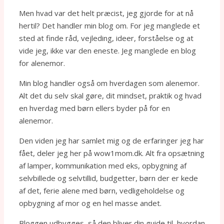
Men hvad var det helt præcist, jeg gjorde for at nå
hertil? Det handler min blog om. For jeg manglede et
sted at finde råd, vejleding, ideer, forståelse og at
vide jeg, ikke var den eneste. Jeg manglede en blog
for alenemor.
Min blog handler også om hverdagen som alenemor.
Alt det du selv skal gøre, dit mindset, praktik og hvad
en hverdag med børn ellers byder på for en
alenemor.
Den viden jeg har samlet mig og de erfaringer jeg har
fået, deler jeg her på wow1mom.dk. Alt fra opsætning
af lamper, kommunikation med eks, opbygning af
selvbillede og selvtillid, budgetter, børn der er kede
af det, ferie alene med børn, vedligeholdelse og
opbygning af mor og en hel masse andet.
Bloggen udbygges, så den bliver din guide til, hvordan