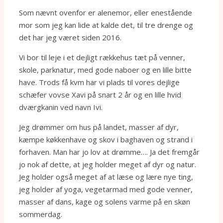
Som nævnt ovenfor er alenemor, eller enestående
mor som jeg kan lide at kalde det, til tre drenge og
det har jeg været siden 2016.
Vi bor til leje i et dejligt rækkehus tæt på venner,
skole, parknatur, med gode naboer og en lille bitte
have. Trods få kvm har vi plads til vores dejlige
schæfer vovse Xavi på snart 2 år og en lille hvid
dværgkanin ved navn Ivi.
Jeg drømmer om hus på landet, masser af dyr,
kæmpe køkkenhave og skov i baghaven og strand i
forhaven. Man har jo lov at drømme…. Ja det fremgår
jo nok af dette, at jeg holder meget af dyr og natur.
Jeg holder også meget af at læse og lære nye ting,
jeg holder af yoga, vegetarmad med gode venner,
masser af dans, kage og solens varme på en skøn
sommerdag.