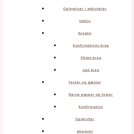
Oplevelser / aktiviteter
Udeliv
Kreativ
Konfirmations krea
Påske krea
Jule krea
Fester og gæster
Børne gæster og fester
Konfirmation
Opskrifter
økonomi