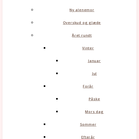
Ny alenemor
Overskud og glæde
Året rundt
Vinter
Januar
Jul
Forår
Påske
Mors dag
Sommer
Efterår