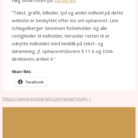
Følg Wow1mom på
Instagram
”Tekst, grafik, billeder, lyd og andet indhold på dette
website er beskyttet efter lov om ophavsret. Lise
Schlagelberger Simonsen forbeholder sig alle
rettigheder til indholdet, herunder retten til at
udnytte indholdet med henblik på tekst- og
datamining, jf. ophavsretslovens § 11 b og DSM-
direktivets artikel 4.”
Share this:
Facebook
https://www.instagram.com/wow1mom_/
Ashe theme - Blond Lion - 2026 © ------------------------------------------
---------------------------------------------------------------------------------------------
---------------------------- ”Tekst, grafik, billeder, lyd og andet
indhold på dette website er beskyttet efter lov om ophavsret.
Lise Schlagelberger Simonsen forbeholder sig alle
rettigheder til indholdet, herunder retten til at udnytte