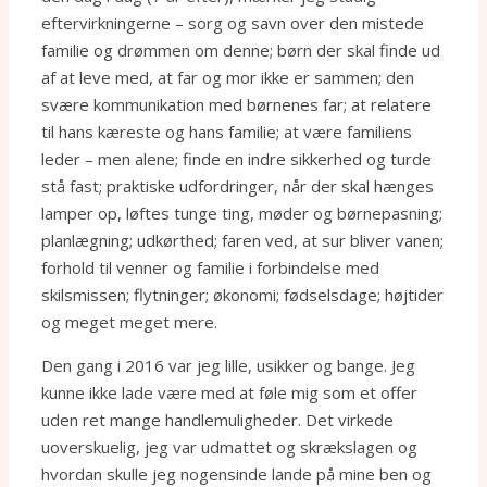
eftervirkningerne – sorg og savn over den mistede
familie og drømmen om denne; børn der skal finde ud
af at leve med, at far og mor ikke er sammen; den
svære kommunikation med børnenes far; at relatere
til hans kæreste og hans familie; at være familiens
leder – men alene; finde en indre sikkerhed og turde
stå fast; praktiske udfordringer, når der skal hænges
lamper op, løftes tunge ting, møder og børnepasning;
planlægning; udkørthed; faren ved, at sur bliver vanen;
forhold til venner og familie i forbindelse med
skilsmissen; flytninger; økonomi; fødselsdage; højtider
og meget meget mere.
Den gang i 2016 var jeg lille, usikker og bange. Jeg
kunne ikke lade være med at føle mig som et offer
uden ret mange handlemuligheder. Det virkede
uoverskuelig, jeg var udmattet og skrækslagen og
hvordan skulle jeg nogensinde lande på mine ben og