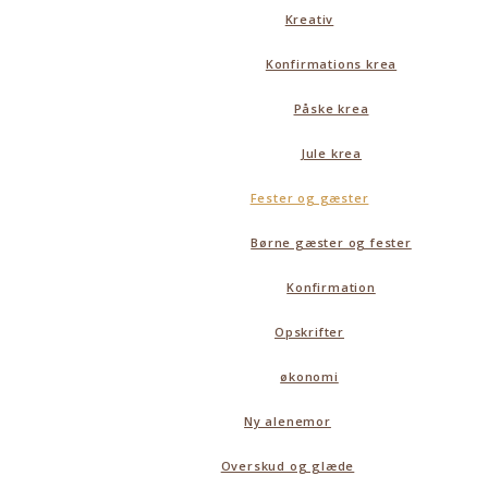
Kreativ
Konfirmations krea
Påske krea
Jule krea
Fester og gæster
Børne gæster og fester
Konfirmation
Opskrifter
økonomi
Ny alenemor
Overskud og glæde