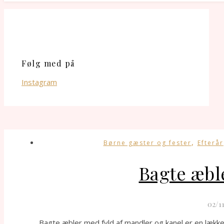
Følg med på
Instagram
,
Børne gæster og fester
Efterår
Bagte æbl
02/1
Bagte æbler med fyld af mandler og kanel er en lækker