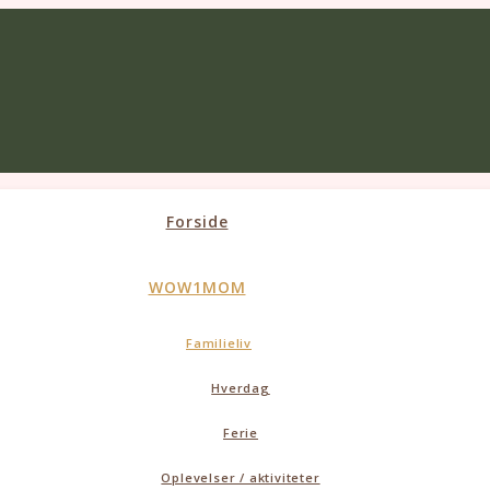
Forside
WOW1MOM
Familieliv
Hverdag
Ferie
Oplevelser / aktiviteter