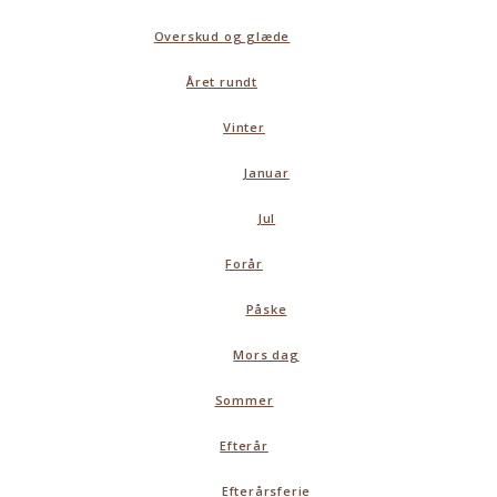
Overskud og glæde
Året rundt
Vinter
Januar
Jul
Forår
Påske
Mors dag
Sommer
Efterår
Efterårsferie