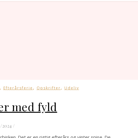
,
,
,
Efterårsferie
Opskrifter
Udeliv
er med fyld
1/2024
/
bisken. Det er en rigtig efterårs og vinter spise. De