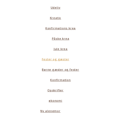
Udeliv
Kreativ
Konfirmations krea
Påske krea
Jule krea
Fester og gæster
Børne gæster og fester
Konfirmation
Opskrifter
økonomi
Ny alenemor