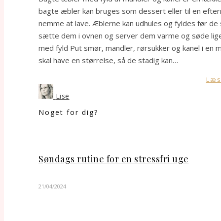
bagte æbler kan bruges som dessert eller til en efte
nemme at lave. Æblerne kan udhules og fyldes før de s
sætte dem i ovnen og server dem varme og søde lige ti
med fyld Put smør, mandler, rørsukker og kanel i en mi
skal have en størrelse, så de stadig kan…
Læs
Lise
Noget for dig?
Søndags rutine for en stressfri uge
21/04/2024