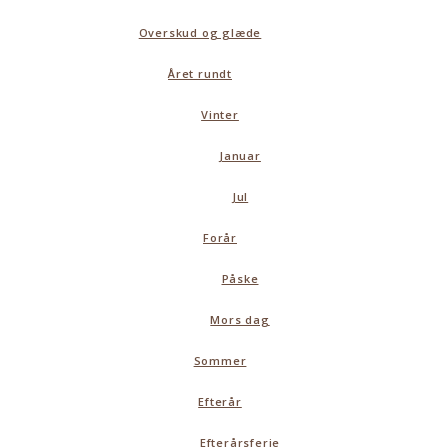
Overskud og glæde
Året rundt
Vinter
Januar
Jul
Forår
Påske
Mors dag
Sommer
Efterår
Efterårsferie