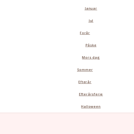
Januar
Jul
Forår
Påske
Mors dag
Sommer
Efterår
Efterårsferie
Halloween