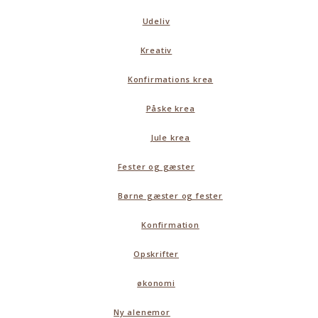
Udeliv
Kreativ
Konfirmations krea
Påske krea
Jule krea
Fester og gæster
Børne gæster og fester
Konfirmation
Opskrifter
økonomi
Ny alenemor