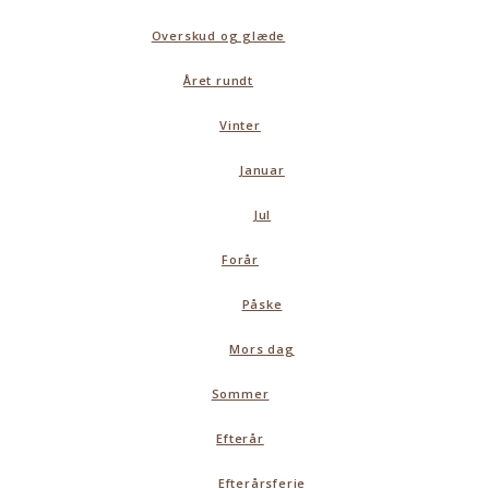
Overskud og glæde
Året rundt
Vinter
Januar
Jul
Forår
Påske
Mors dag
Sommer
Efterår
Efterårsferie