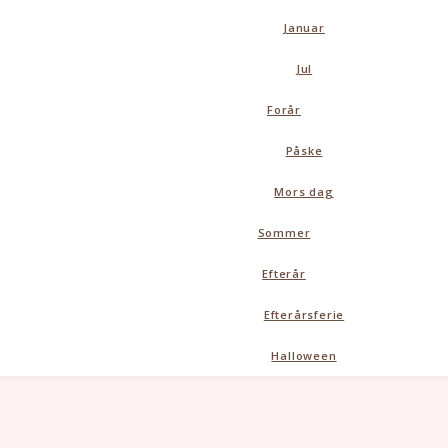
Januar
Jul
Forår
Påske
Mors dag
Sommer
Efterår
Efterårsferie
Halloween