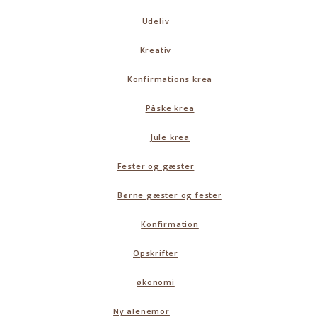
Udeliv
Kreativ
Konfirmations krea
Påske krea
Jule krea
Fester og gæster
Børne gæster og fester
Konfirmation
Opskrifter
økonomi
Ny alenemor