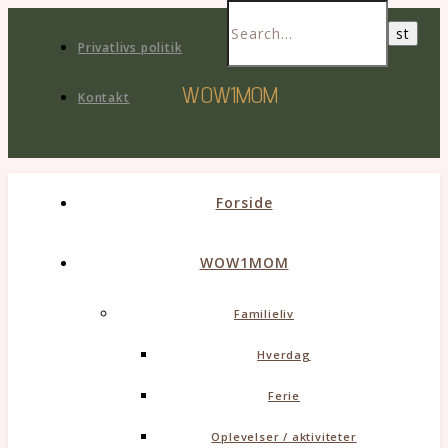
Privatlivs politik
WOW1MOM
Kontakt
Forside
WOW1MOM
Familieliv
Hverdag
Ferie
Oplevelser / aktiviteter