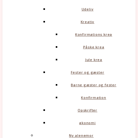
Udeliv
Kreativ
Konfirmations krea
Påske krea
Jule krea
Fester og gæster
Børne gæster og fester
Konfirmation
Opskrifter
økonomi
Ny alenemor