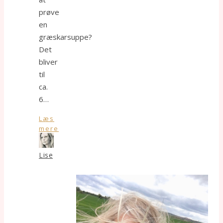
prøve
en
græskarsuppe?
Det
bliver
til
ca.
6…
Læs
mere
Lise