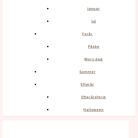
Januar
Jul
Forår
Påske
Mors dag
Sommer
Efterår
Efterårsferie
Halloween