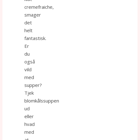
cremefraiche,
smager
det
helt
fantastisk.
Er
du
også
vild
med
supper?
Tjek
blomkålssuppen
ud
eller
hvad
med
at