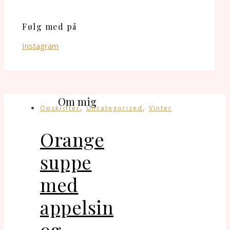
Følg med på
Instagram
Om mig
,
,
Opskrifter
Uncategorized
Vinter
Orange
suppe
med
appelsin
og