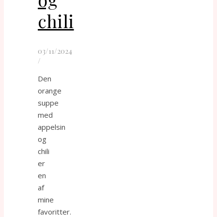
chili
03/11/2024
/
Den
orange
suppe
med
appelsin
og
chili
er
en
af
mine
favoritter.