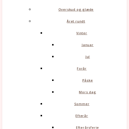
Overskud og glæde
Året rundt
Vinter
Januar
Jul
Forår
Påske
Mors dag
Sommer
Efterår
Efterårsferie