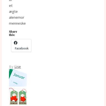
et
ægte
alenemor
menneske
Share
this:
Facebook
By
Lise