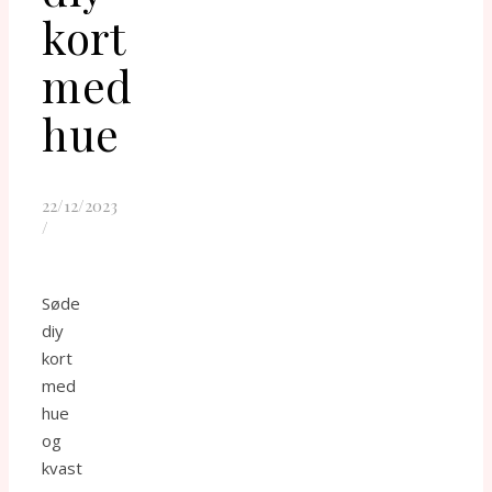
kort
med
hue
22/12/2023
/
Søde
diy
kort
med
hue
og
kvast