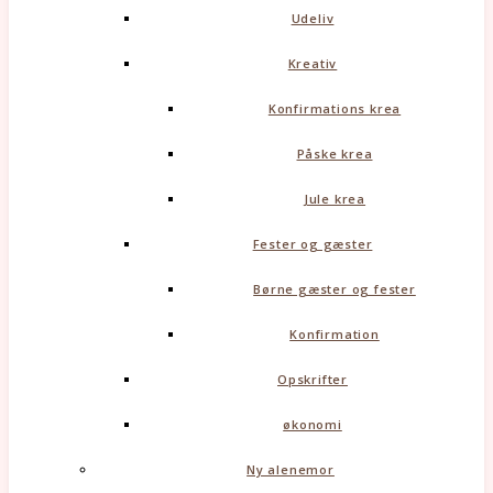
Udeliv
Kreativ
Konfirmations krea
Påske krea
Jule krea
Fester og gæster
Børne gæster og fester
Konfirmation
Opskrifter
økonomi
Ny alenemor