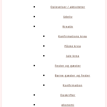
Oplevelser / aktiviteter
Udeliv
Kreativ
Konfirmations krea
Påske krea
Jule krea
Fester og gæster
Børne gæster og fester
Konfirmation
Opskrifter
økonomi