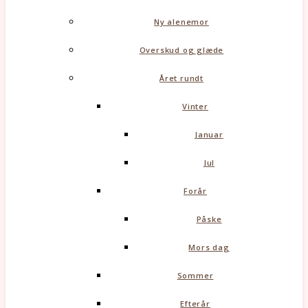
Ny alenemor
Overskud og glæde
Året rundt
Vinter
Januar
Jul
Forår
Påske
Mors dag
Sommer
Efterår