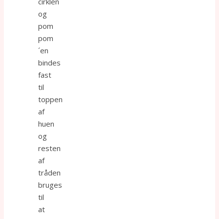
cirklen
og
pom
pom
´en
bindes
fast
til
toppen
af
huen
og
resten
af
tråden
bruges
til
at