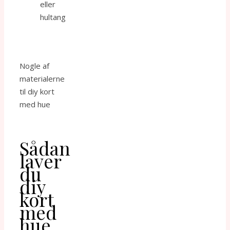
eller
hultang
Nogle af
materialerne
til diy kort
med hue
Sådan
laver
du
diy
kort
med
hue