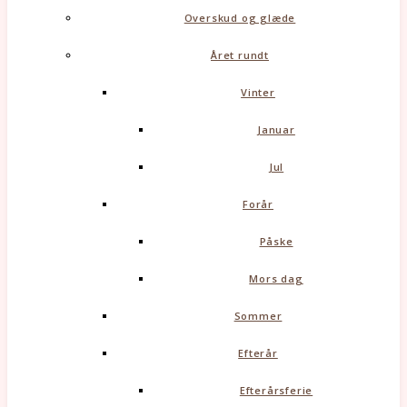
Overskud og glæde
Året rundt
Vinter
Januar
Jul
Forår
Påske
Mors dag
Sommer
Efterår
Efterårsferie