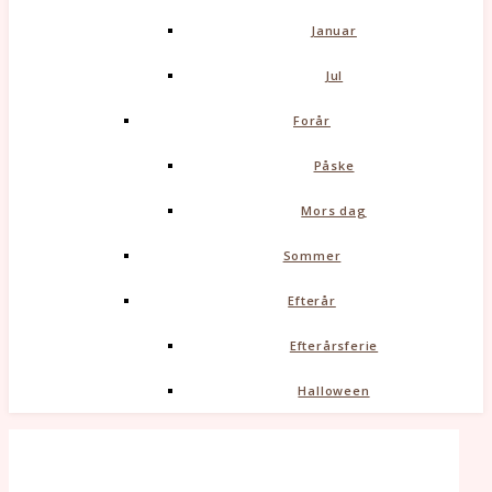
Januar
Jul
Forår
Påske
Mors dag
Sommer
Efterår
Efterårsferie
Halloween