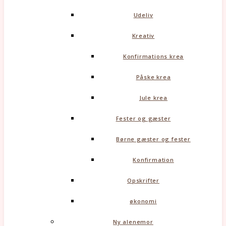
Udeliv
Kreativ
Konfirmations krea
Påske krea
Jule krea
Fester og gæster
Børne gæster og fester
Konfirmation
Opskrifter
økonomi
Ny alenemor