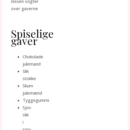
nissen vogter
over gaverne
Spiselige
gaver
Chokolade
julemand
Slik
stokke
Skum
julemænd
Tyggegummi
Sjov
slik
i
sjov