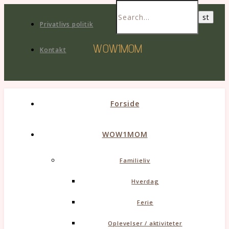
Privatlivs politik
WOW1MOM
Kontakt
Forside
WOW1MOM
Familieliv
Hverdag
Ferie
Oplevelser / aktiviteter