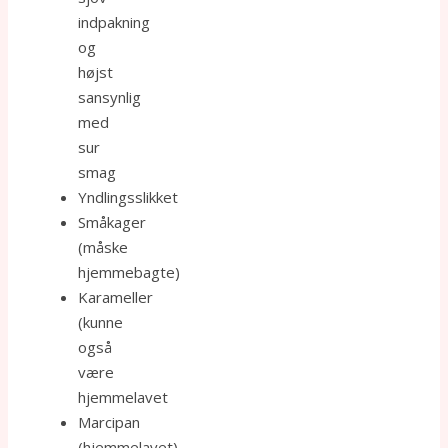
indpakning
og
højst
sansynlig
med
sur
smag
Yndlingsslikket
Småkager
(måske
hjemmebagte)
Karameller
(kunne
også
være
hjemmelavet
Marcipan
(hjemmelavet)