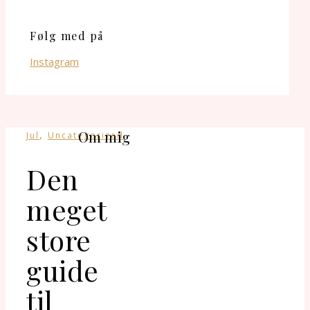
Følg med på
Instagram
,
Om mig
Jul
Uncategorized
Den
meget
store
guide
til