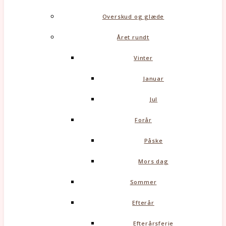
Overskud og glæde
Året rundt
Vinter
Januar
Jul
Forår
Påske
Mors dag
Sommer
Efterår
Efterårsferie