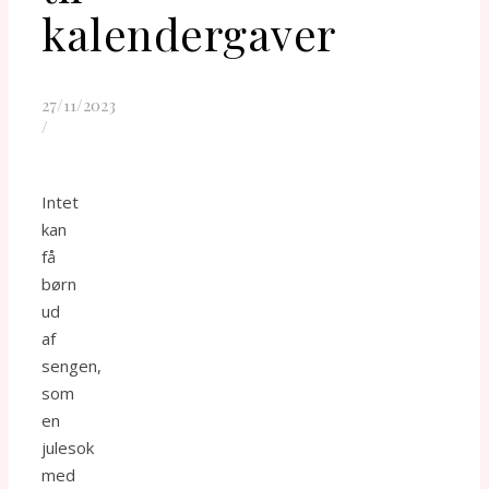
kalendergaver
27/11/2023
/
Intet
kan
få
børn
ud
af
sengen,
som
en
julesok
med