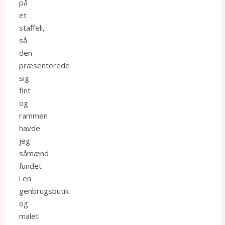
på
et
staffeli,
så
den
præsenterede
sig
fint
og
rammen
havde
jeg
såmænd
fundet
i en
genbrugsbutik
og
malet