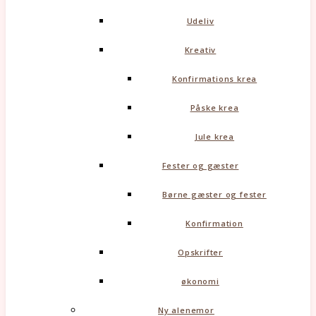
Udeliv
Kreativ
Konfirmations krea
Påske krea
Jule krea
Fester og gæster
Børne gæster og fester
Konfirmation
Opskrifter
økonomi
Ny alenemor