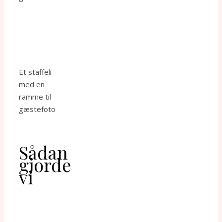
Et staffeli
med en
ramme til
gæstefoto
Sådan
gjorde
vi