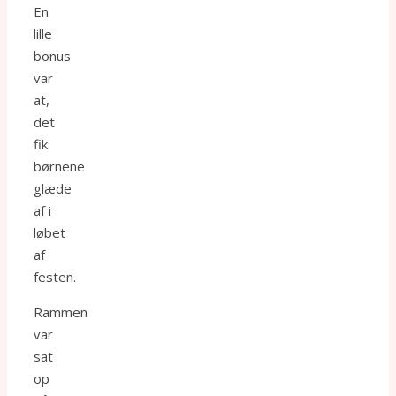
En
lille
bonus
var
at,
det
fik
børnene
glæde
af i
løbet
af
festen.
Rammen
var
sat
op