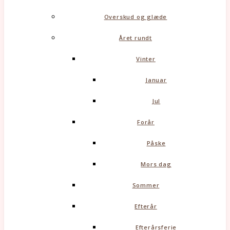
Overskud og glæde
Året rundt
Vinter
Januar
Jul
Forår
Påske
Mors dag
Sommer
Efterår
Efterårsferie