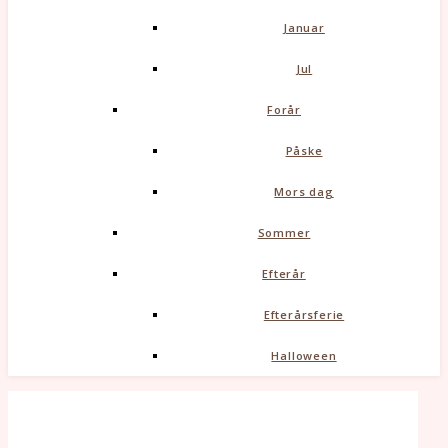
Januar
Jul
Forår
Påske
Mors dag
Sommer
Efterår
Efterårsferie
Halloween