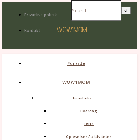
Privatlivs politik
WOW1MOM
Kontakt
Forside
WOW1MOM
Familieliv
Hverdag
Ferie
Oplevelser / aktiviteter