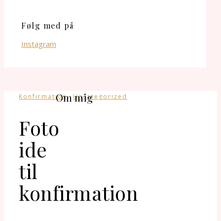
Følg med på
Instagram
Om mig
,
Konfirmation
Uncategorized
Foto
ide
til
konfirmation