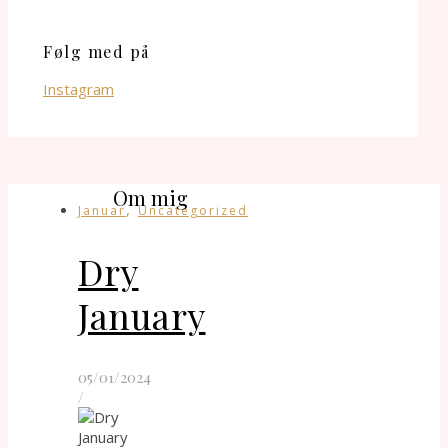
Følg med på
Instagram
Om mig
,
Januar
Uncategorized
Dry
January
05/01/2024
/