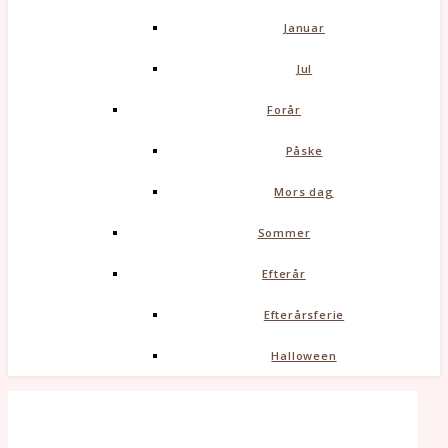
Januar
Jul
Forår
Påske
Mors dag
Sommer
Efterår
Efterårsferie
Halloween