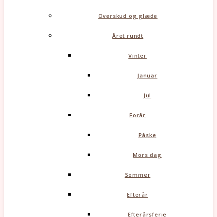
Overskud og glæde
Året rundt
Vinter
Januar
Jul
Forår
Påske
Mors dag
Sommer
Efterår
Efterårsferie