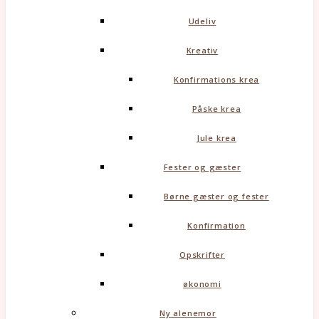
Udeliv
Kreativ
Konfirmations krea
Påske krea
Jule krea
Fester og gæster
Børne gæster og fester
Konfirmation
Opskrifter
økonomi
Ny alenemor