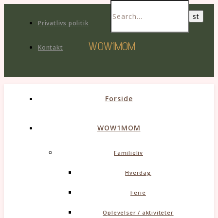
Privatlivs politik
WOW1MOM
Kontakt
Forside
WOW1MOM
Familieliv
Hverdag
Ferie
Oplevelser / aktiviteter