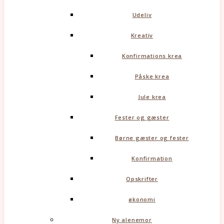
Udeliv
Kreativ
Konfirmations krea
Påske krea
Jule krea
Fester og gæster
Børne gæster og fester
Konfirmation
Opskrifter
økonomi
Ny alenemor