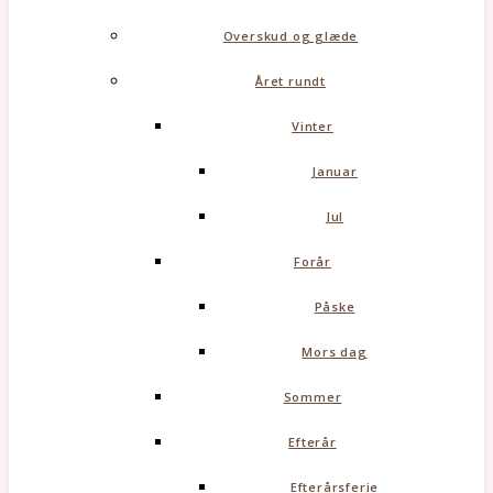
Overskud og glæde
Året rundt
Vinter
Januar
Jul
Forår
Påske
Mors dag
Sommer
Efterår
Efterårsferie