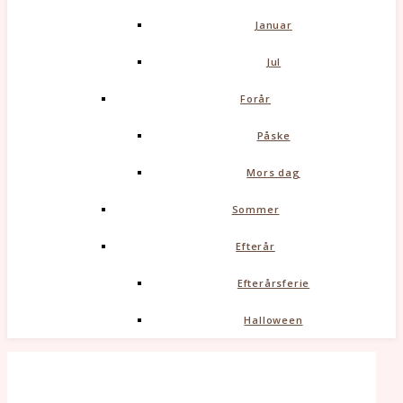
Januar
Jul
Forår
Påske
Mors dag
Sommer
Efterår
Efterårsferie
Halloween