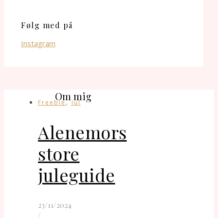
Følg med på
Instagram
Om mig
,
Freebie
Jul
Alenemors
store
juleguide
23/11/2024
/