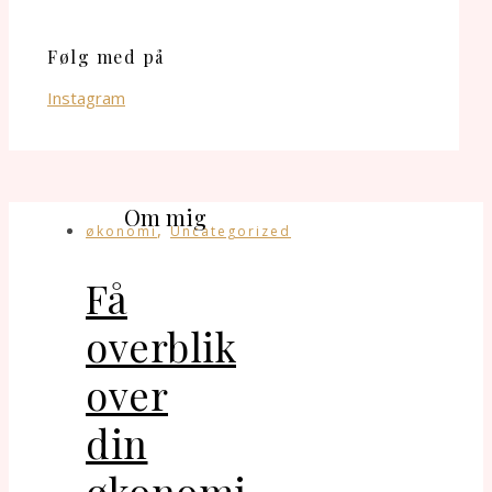
Følg med på
Instagram
Om mig
,
økonomi
Uncategorized
Få
overblik
over
din
økonomi