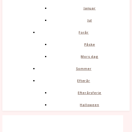
Januar
Jul
Forår
Påske
Mors dag
Sommer
Efterår
Efterårsferie
Halloween