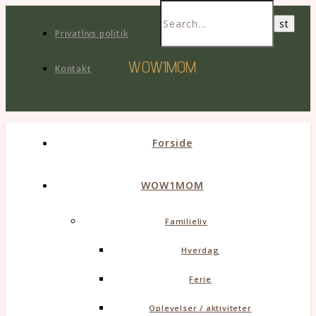
Privatlivs politik
WOW1MOM
Kontakt
Forside
WOW1MOM
Familieliv
Hverdag
Ferie
Oplevelser / aktiviteter