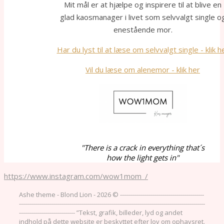
Mit mål er at hjælpe og inspirere til at blive en
glad kaosmanager i livet som selvvalgt single o
enestående mor.
Har du lyst til at læse om selvvalgt single - klik h
Vil du læse om alenemor - klik her
"There is a crack in everything that´s
how the light gets in"
https://www.instagram.com/wow1mom_/
Ashe theme - Blond Lion - 2026 © ------------------------------------------
---------------------------------------------------------------------------------------------
---------------------------- ”Tekst, grafik, billeder, lyd og andet
indhold på dette website er beskyttet efter lov om ophavsret.