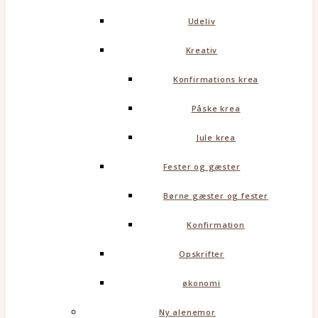
Udeliv
Kreativ
Konfirmations krea
Påske krea
Jule krea
Fester og gæster
Børne gæster og fester
Konfirmation
Opskrifter
økonomi
Ny alenemor