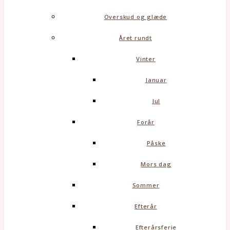
Overskud og glæde
Året rundt
Vinter
Januar
Jul
Forår
Påske
Mors dag
Sommer
Efterår
Efterårsferie