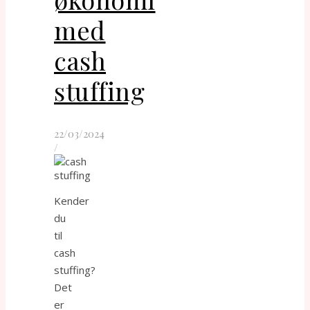
med
cash
stuffing
22/03/2024
/
Kender
du
til
cash
stuffing?
Det
er