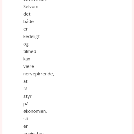
Selvom
det
både
er
kedeligt
og
tilmed
kan
være
nervepirrende,
at
få
styr
på
økonomien,
så
er
gevinsten