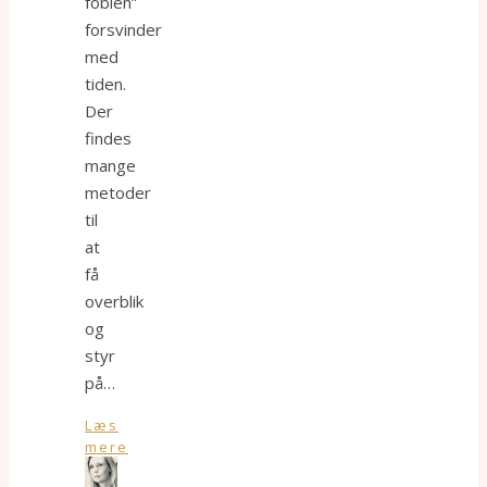
fobien”
forsvinder
med
tiden.
Der
findes
mange
metoder
til
at
få
overblik
og
styr
på…
Læs
mere