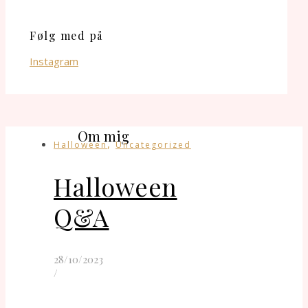
Følg med på
Instagram
Om mig
,
Halloween
Uncategorized
Halloween
Q&A
28/10/2023
/