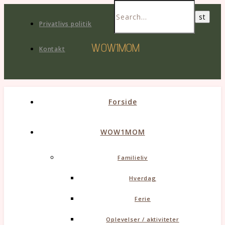
Privatlivs politik
WOW1MOM
Kontakt
Forside
WOW1MOM
Familieliv
Hverdag
Ferie
Oplevelser / aktiviteter