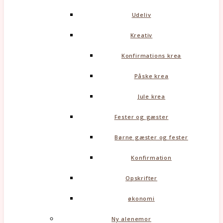
Udeliv
Kreativ
Konfirmations krea
Påske krea
Jule krea
Fester og gæster
Børne gæster og fester
Konfirmation
Opskrifter
økonomi
Ny alenemor