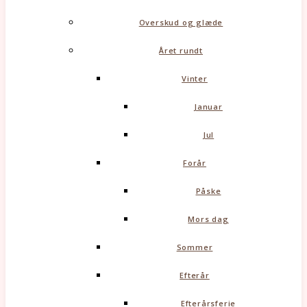
Overskud og glæde
Året rundt
Vinter
Januar
Jul
Forår
Påske
Mors dag
Sommer
Efterår
Efterårsferie