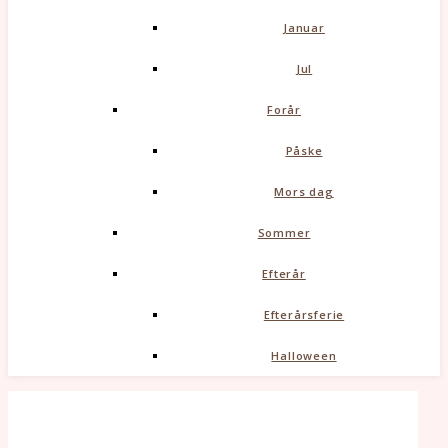
Januar
Jul
Forår
Påske
Mors dag
Sommer
Efterår
Efterårsferie
Halloween