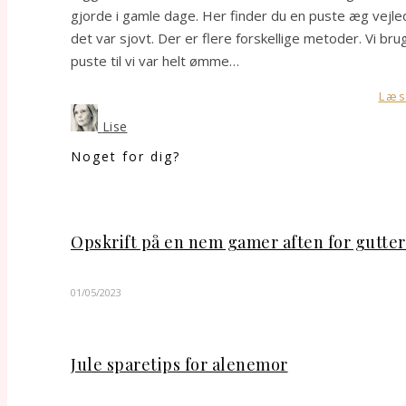
gjorde i gamle dage. Her finder du en puste æg vej
det var sjovt. Der er flere forskellige metoder. Vi
puste til vi var helt ømme…
Læs
Lise
Noget for dig?
Opskrift på en nem gamer aften for gutte
01/05/2023
Jule sparetips for alenemor