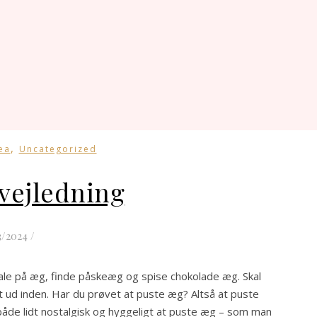
,
ea
Uncategorized
vejledning
3/2024
/
male på æg, finde påskeæg og spise chokolade æg. Skal
et ud inden. Har du prøvet at puste æg? Altså at puste
t både lidt nostalgisk og hyggeligt at puste æg – som man