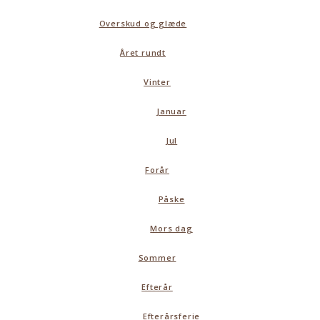
Overskud og glæde
Året rundt
Vinter
Januar
Jul
Forår
Påske
Mors dag
Sommer
Efterår
Efterårsferie