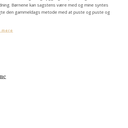
ledning. Børnene kan sagstens være med og mine syntes
 brugte den gammeldags metode med at puste og puste og
 mere
rne