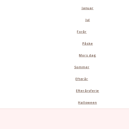
Januar
Jul
Forår
Påske
Mors dag
Sommer
Efterår
Efterårsferie
Halloween