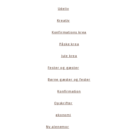
Udeliv
Kreativ
Konfirmations krea
Påske krea
Jule krea
Fester og gæster
Børne gæster og fester
Konfirmation
Opskrifter
økonomi
Ny alenemor