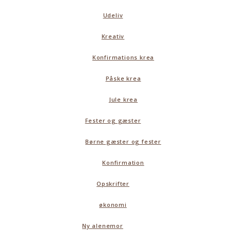
Udeliv
Kreativ
Konfirmations krea
Påske krea
Jule krea
Fester og gæster
Børne gæster og fester
Konfirmation
Opskrifter
økonomi
Ny alenemor