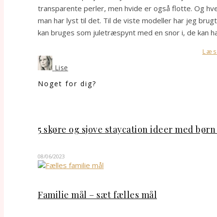
transparente perler, men hvide er også flotte. Og hvem s
man har lyst til det. Til de viste modeller har jeg bru
kan bruges som juletræspynt med en snor i, de kan 
Læs
Lise
Noget for dig?
5 skøre og sjove staycation ideer med bør
08/06/2023
Familie mål – sæt fælles mål