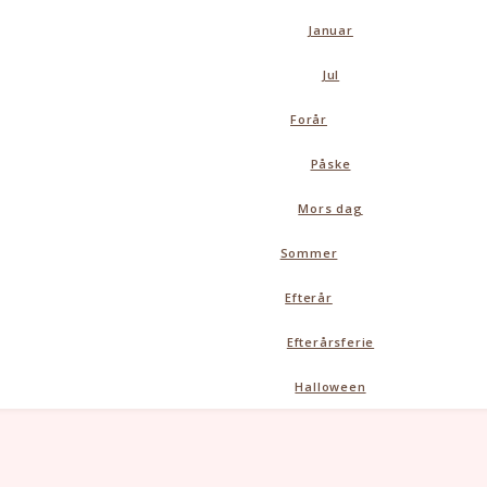
Januar
Jul
Forår
Påske
Mors dag
Sommer
Efterår
Efterårsferie
Halloween