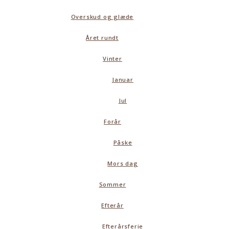
Overskud og glæde
Året rundt
Vinter
Januar
Jul
Forår
Påske
Mors dag
Sommer
Efterår
Efterårsferie