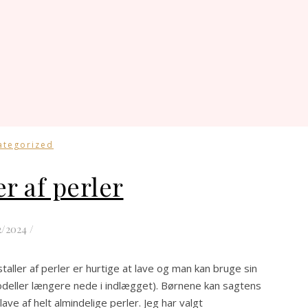
ategorized
er af perler
2/2024
/
taller af perler er hurtige at lave og man kan bruge sin
modeller længere nede i indlægget). Børnene kan sagtens
lave af helt almindelige perler. Jeg har valgt