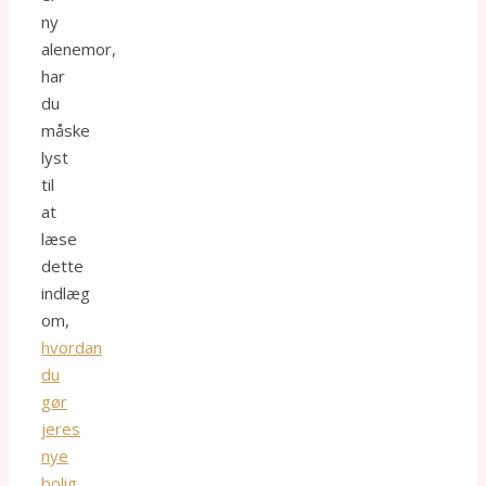
ny
alenemor,
har
du
måske
lyst
til
at
læse
dette
indlæg
om,
hvordan
du
gør
jeres
nye
bolig