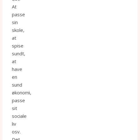
At
passe
sin
skole,
at
spise
sundt,
at
have
en
sund
økonomi,
passe
sit
sociale
liv
osv.
Det