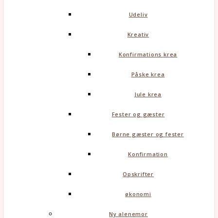
Udeliv
Kreativ
Konfirmations krea
Påske krea
Jule krea
Fester og gæster
Børne gæster og fester
Konfirmation
Opskrifter
økonomi
Ny alenemor