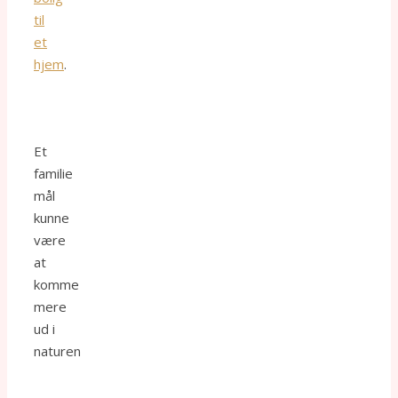
til
et
hjem
.
Et
familie
mål
kunne
være
at
komme
mere
ud i
naturen