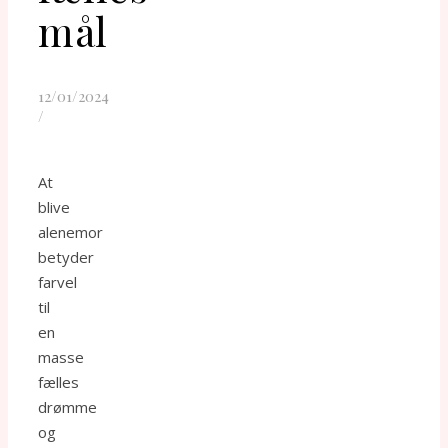
mål
12/01/2024
/
At
blive
alenemor
betyder
farvel
til
en
masse
fælles
drømme
og