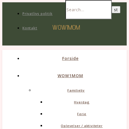
Privatlivs politik
WOW1MOM
Kontakt
Forside
WOW1MOM
Familieliv
Hverdag
Ferie
Oplevelser / aktiviteter