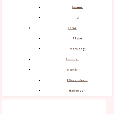
Januar
Jul
Forår
Påske
Mors dag
Sommer
Efterår
Efterårsferie
Halloween