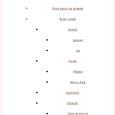
Overskud og glæde
Året rundt
Vinter
Januar
Jul
Forår
Påske
Mors dag
Sommer
Efterår
Efterårsferie