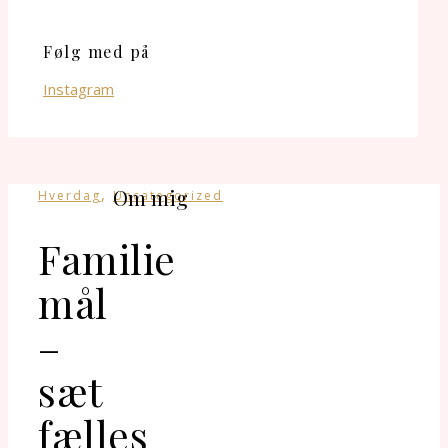
Følg med på
Instagram
,
Om mig
Hverdag
Uncategorized
Familie
mål
–
sæt
fælles