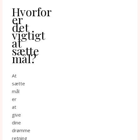
Hvorfor
er
det
vigtigt
at
sætte
mål?
At
sætte
mål
er
at
give
dine
drømme
retning