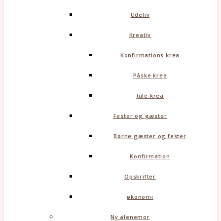
Udeliv
Kreativ
Konfirmations krea
Påske krea
Jule krea
Fester og gæster
Børne gæster og fester
Konfirmation
Opskrifter
økonomi
Ny alenemor