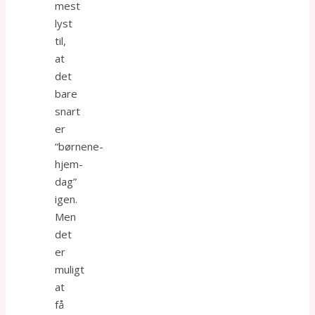
mest
lyst
til,
at
det
bare
snart
er
“børnene-
hjem-
dag”
igen.
Men
det
er
muligt
at
få