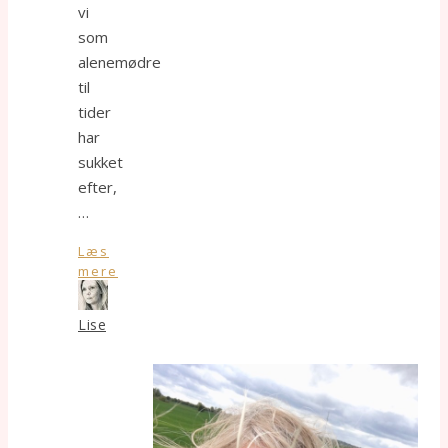
vi
som
alenemødre
til
tider
har
sukket
efter,
…
Læs
mere
Lise