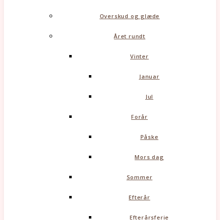
Overskud og glæde
Året rundt
Vinter
Januar
Jul
Forår
Påske
Mors dag
Sommer
Efterår
Efterårsferie