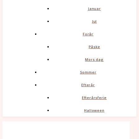
Januar
Jul
Forår
Påske
Mors dag
Sommer
Efterår
Efterårsferie
Halloween