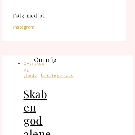
Følg med på
Instagram
Om mig
Overskud
og
,
glæde
Uncategorized
Skab
en
god
alene-