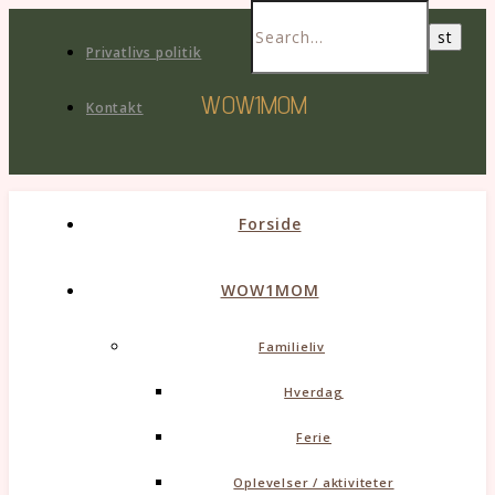
Privatlivs politik
WOW1MOM
Kontakt
Forside
WOW1MOM
Familieliv
Hverdag
Ferie
Oplevelser / aktiviteter