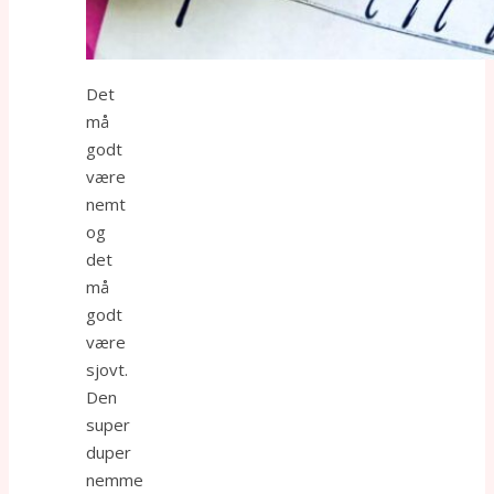
Det
må
godt
være
nemt
og
det
må
godt
være
sjovt.
Den
super
duper
nemme