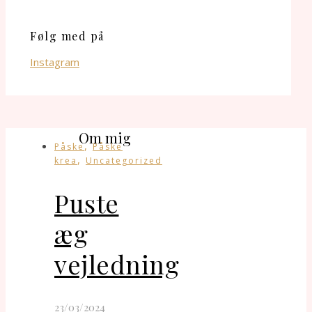
Følg med på
Instagram
Om mig
,
Påske
Påske
,
krea
Uncategorized
Puste
æg
vejledning
23/03/2024