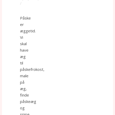
/
Påske
er
æggetid.
Vi
skal
have
æg
til
påskefrokost,
male
på
æg,
finde
påskeæg
og
spise