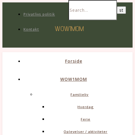
Privatlivs politik
WOW1MOM
Kontakt
Forside
WOW1MOM
Familieliv
Hverdag
Ferie
Oplevelser / aktiviteter