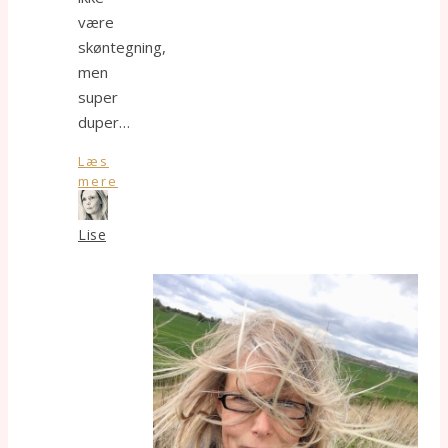
være
skøntegning,
men
super
duper…
Læs
mere
Lise