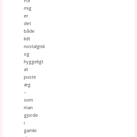
For
mig
er
det
både
lidt
nostalgisk
og
hyggeligt
at
puste
æg
–
som
man
gjorde
i
gamle