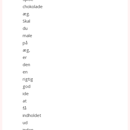
chokolade
æg.
Skal
du
male
på
æg,
er
den
en
rigtig
god
ide
at
få
indholdet
ud
inden.