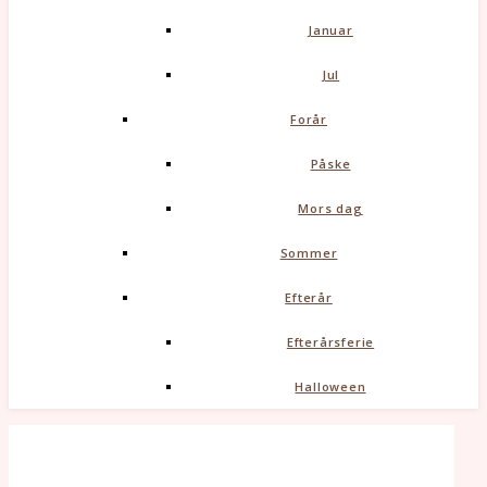
Januar
Jul
Forår
Påske
Mors dag
Sommer
Efterår
Efterårsferie
Halloween