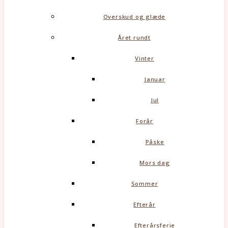
Overskud og glæde
Året rundt
Vinter
Januar
Jul
Forår
Påske
Mors dag
Sommer
Efterår
Efterårsferie