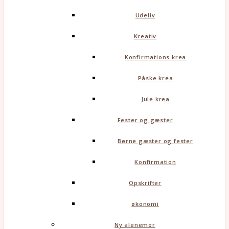
Udeliv
Kreativ
Konfirmations krea
Påske krea
Jule krea
Fester og gæster
Børne gæster og fester
Konfirmation
Opskrifter
økonomi
Ny alenemor