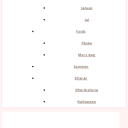
Januar
Jul
Forår
Påske
Mors dag
Sommer
Efterår
Efterårsferie
Halloween