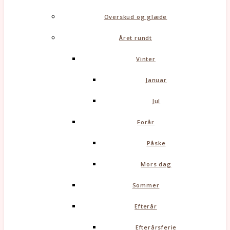
Overskud og glæde
Året rundt
Vinter
Januar
Jul
Forår
Påske
Mors dag
Sommer
Efterår
Efterårsferie