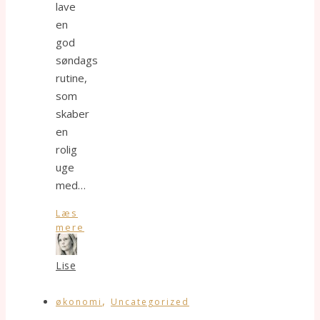
lave
en
god
søndags
rutine,
som
skaber
en
rolig
uge
med…
Læs
mere
Lise
,
økonomi
Uncategorized