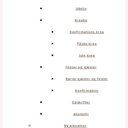
Udeliv
Kreativ
Konfirmations krea
Påske krea
Jule krea
Fester og gæster
Børne gæster og fester
Konfirmation
Opskrifter
økonomi
Ny alenemor