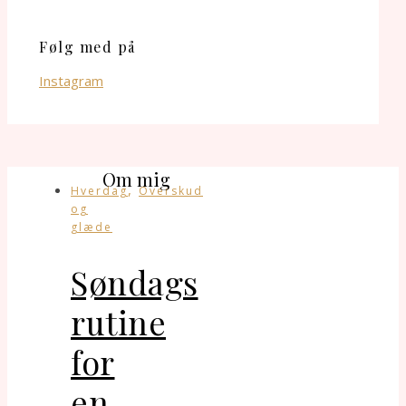
Følg med på
Instagram
Om mig
,
Hverdag
Overskud
og
glæde
Søndags
rutine
for
en