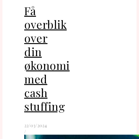
Få
overblik
over
din
økonomi
med
cash
stuffing
22/03/2024
/