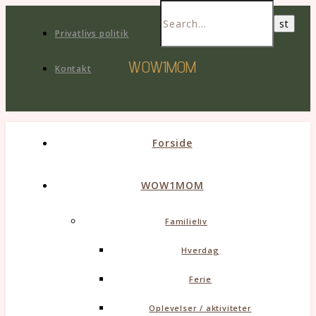
Privatlivs politik
WOW1MOM
Kontakt
Forside
WOW1MOM
Familieliv
Hverdag
Ferie
Oplevelser / aktiviteter