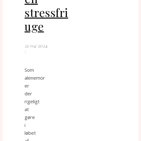
stressfri
uge
21/04/2024
/
Som
alenemor
er
der
rigeligt
at
gøre
i
løbet
af