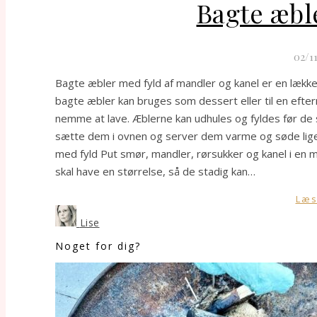
Bagte æbl
02/1
Bagte æbler med fyld af mandler og kanel er en lækker
bagte æbler kan bruges som dessert eller til en efte
nemme at lave. Æblerne kan udhules og fyldes før de s
sætte dem i ovnen og server dem varme og søde lige ti
med fyld Put smør, mandler, rørsukker og kanel i en mi
skal have en størrelse, så de stadig kan…
Læs
Lise
Noget for dig?