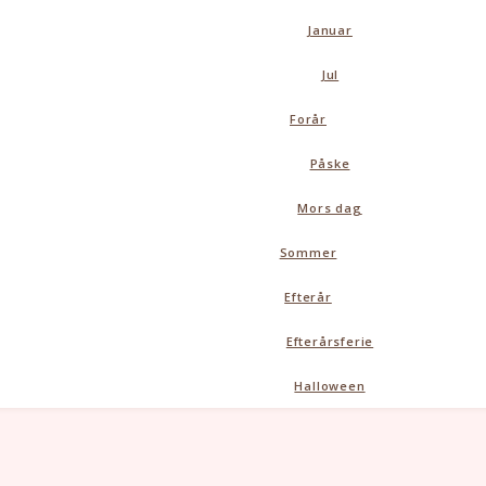
Januar
Jul
Forår
Påske
Mors dag
Sommer
Efterår
Efterårsferie
Halloween