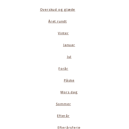
Overskud og glæde
Året rundt
Vinter
Januar
Jul
Forår
Påske
Mors dag
Sommer
Efterår
Efterårsferie