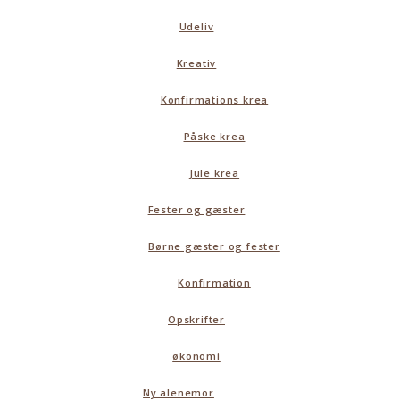
Udeliv
Kreativ
Konfirmations krea
Påske krea
Jule krea
Fester og gæster
Børne gæster og fester
Konfirmation
Opskrifter
økonomi
Ny alenemor